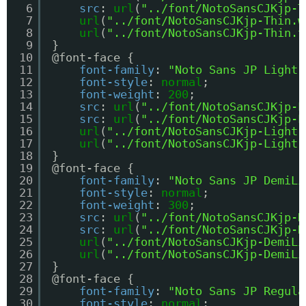
6
src
: 
url
(
"../font/NotoSansCJKjp-T
7
url
(
"../font/NotoSansCJKjp-Thin.w
8
url
(
"../font/NotoSansCJKjp-Thin.t
9
}
10
@font-face {
11
font-family
: 
"Noto Sans JP Light"
12
font-style
: 
normal
;
13
font-weight
: 
200
;
14
src
: 
url
(
"../font/NotoSansCJKjp-L
15
src
: 
url
(
"../font/NotoSansCJKjp-L
16
url
(
"../font/NotoSansCJKjp-Light.
17
url
(
"../font/NotoSansCJKjp-Light.
18
}
19
@font-face {
20
font-family
: 
"Noto Sans JP DemiLi
21
font-style
: 
normal
;
22
font-weight
: 
300
;
23
src
: 
url
(
"../font/NotoSansCJKjp-D
24
src
: 
url
(
"../font/NotoSansCJKjp-D
25
url
(
"../font/NotoSansCJKjp-DemiLi
26
url
(
"../font/NotoSansCJKjp-DemiLi
27
}
28
@font-face {
29
font-family
: 
"Noto Sans JP Regula
30
font-style
: 
normal
;