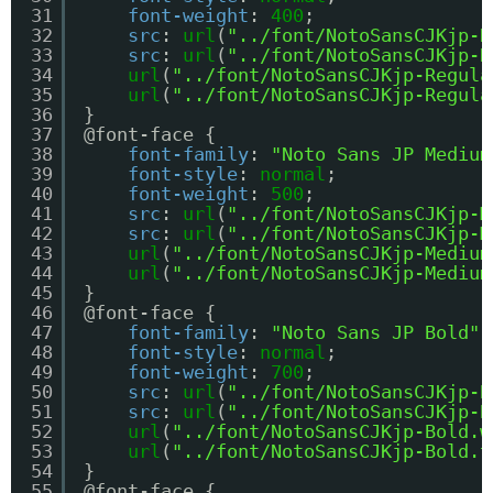
31
font-weight
: 
400
;
32
src
: 
url
(
"../font/NotoSansCJKjp-R
33
src
: 
url
(
"../font/NotoSansCJKjp-R
34
url
(
"../font/NotoSansCJKjp-Regula
35
url
(
"../font/NotoSansCJKjp-Regula
36
}
37
@font-face {
38
font-family
: 
"Noto Sans JP Medium
39
font-style
: 
normal
;
40
font-weight
: 
500
;
41
src
: 
url
(
"../font/NotoSansCJKjp-M
42
src
: 
url
(
"../font/NotoSansCJKjp-M
43
url
(
"../font/NotoSansCJKjp-Medium
44
url
(
"../font/NotoSansCJKjp-Medium
45
}
46
@font-face {
47
font-family
: 
"Noto Sans JP Bold"
;
48
font-style
: 
normal
;
49
font-weight
: 
700
;
50
src
: 
url
(
"../font/NotoSansCJKjp-B
51
src
: 
url
(
"../font/NotoSansCJKjp-B
52
url
(
"../font/NotoSansCJKjp-Bold.w
53
url
(
"../font/NotoSansCJKjp-Bold.t
54
}
55
@font-face {