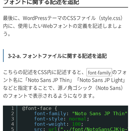
フォントに関する記述を追記
最後に、WordPressテーマのCSSファイル（style.css）
内に、使用したいWebフォントの定義を記述しましょ
う。
3-2-a. フォントファイルに関する記述を追記
こちらの記述をCSS内に記述すると、
のフォ
font-family
ント名に「Noto Sans JP Thin」「Noto Sans JP Light」
などと指定することで、源ノ角ゴシック（Noto Sans）
のフォントで表示されるようになります。
1
@font-face {
2
font-family
: 
"Noto Sans JP Thin"
;
3
font-style
: 
normal
;
4
font-weight
: 
100
;
5
src
: 
url
(
"../font/NotoSansCJKjp-T