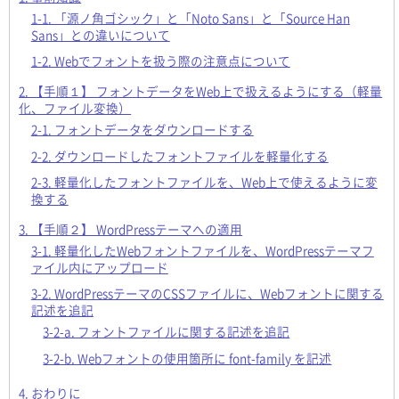
1-1. 「源ノ角ゴシック」と「Noto Sans」と「Source Han
Sans」との違いについて
1-2. Webでフォントを扱う際の注意点について
2. 【手順１】 フォントデータをWeb上で扱えるようにする（軽量
化、ファイル変換）
2-1. フォントデータをダウンロードする
2-2. ダウンロードしたフォントファイルを軽量化する
2-3. 軽量化したフォントファイルを、Web上で使えるように変
換する
3. 【手順２】 WordPressテーマへの適用
3-1. 軽量化したWebフォントファイルを、WordPressテーマフ
ァイル内にアップロード
3-2. WordPressテーマのCSSファイルに、Webフォントに関する
記述を追記
3-2-a. フォントファイルに関する記述を追記
3-2-b. Webフォントの使用箇所に font-family を記述
4. おわりに