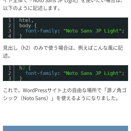
以下のように記述します。
1
html,
2
body {
3
font-family
: 
"Noto Sans JP Light"
;
4
}
見出し（h2）のみで使う場合は、例えばこんな風に記
述。
1
h
2
{
2
font-family
: 
"Noto Sans JP Light"
;
3
}
これで、WordPressサイト上の自由な場所で「源ノ角ゴ
シック（Noto Sans）」を使えるようになりました。