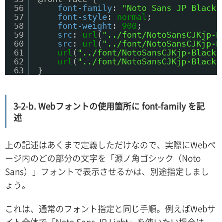
56
font-family
: 
"Noto Sans JP Black"
57
font-style
: 
normal
;
58
font-weight
: 
900
;
59
src
: 
url
(
"../font/NotoSansCJKjp-B
60
src
: 
url
(
"../font/NotoSansCJKjp-B
61
url
(
"../font/NotoSansCJKjp-Black.
62
url
(
"../font/NotoSansCJKjp-Black.
63
}
3-2-b. Webフォントの使用箇所に font-family を記
述
上の記述はあくまで定義しただけなので、実際にWebペ
ージ内のどの部分の文字を「源ノ角ゴシック（Noto
Sans）」フォントで表示させるかは、別途指定しまし
ょう。
これは、通常のフォント指定と同じ手順。例えばWebサ
イト全体で「Noto Sans JP Light」を使いたい場合は、